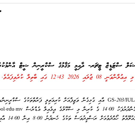
ަލް ސްޓަޑީޒް ޓީޗަރ- ދާއިމީ މަޤާމުގެ ސްކްރީނިން ޝީޓް އާންމުކުރު
މި އިޢުލާންވަނީ
08 ޖުލައި 2026 12:43
ގައި ބާތިލް ކުރެވިފައެވެ.
މި އިދާރާގެ އިޢުލާން ނަމްބަރ GS-203/IUL/2025/09 އާއި ގުޅިގެން ވަޒީފާއަށް ކުރިމަތިލީ ފަރާތ
ol.edu.mv