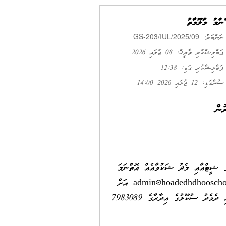
ޢާންމު މަޢުލޫމާތު
GS-203/IUL/2025/09
ނަންބަރު:
ޕަބްލިޝްކުރި ތާރީޚް: 08 ޖުލައި 2026
ޕަބްލިޝްކުރި ގަޑި: 12:38
ސުންގަޑި: 12 ޖުލައި 2026 14:00
ން
ްތަކުގެ ސްކްރީނިންގ ޝީޓްއާއި މެދު ޝަކުވާއެއް އޮތްނަމަ
admin@hoadedhdhooscho
އަށް
ލިޔުމުން ހުށައެޅުއްވުން އެދެމެވެ. އިތުރު މައުލޫމާތު ހޯއްދެވުމަށް ރަސްމީދުވަސް ތަކުގެ ހެނދުނު 8:00 އިން 14:00 އާއި ދެމެދު ސުކޫލުގެ އިދާރާގެ 7983089