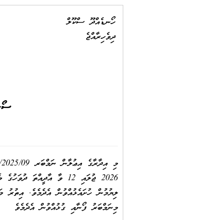
ހޯނޑެއްދޫ ސްކޫލް
ދިވެހިރާއްޖެ
ސޯޝ
2026 ޖުލައި 12 ވާ އާދީއްތަ ދުވަހުގެ މެންދުރުފަހު 14:00 ގެ ކުރިން މި ސްކޫލުގެ އީމެއިލް އެޑްރެސް
މިނަމްބަރު ފޯނާއި ގުޅުއްވުން އެދެމެވެ