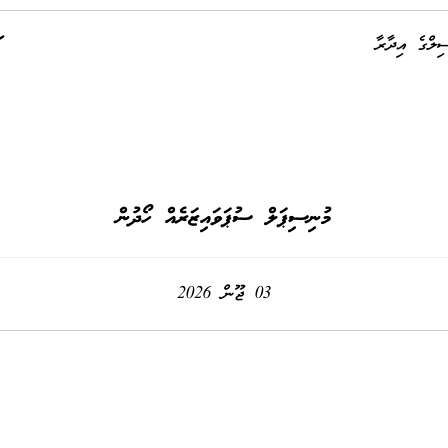
ިލްގެ އިދާރާ
މުނިސިޕަލް ސުޕަވައިޒަރެއް ހޯދުން
03 ޖޫން 2026