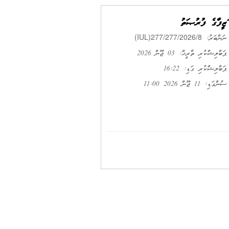
ވަޒީފާގެ ފުރުޞަތު
(IUL)277/277/2026/8
ނަންބަރު:
ޕަބްލިޝްކުރި ތާރީޚް: 03 ޖޫން 2026
ޕަބްލިޝްކުރި ގަޑި: 16:22
ސުންގަޑި: 11 ޖޫން 2026 11:00