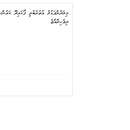
މިލަދުންމަޑުލު އުތުރުބުރީ ފޯކައިދޫ ކައުންސ
ދިވެހިރާއްޖެ