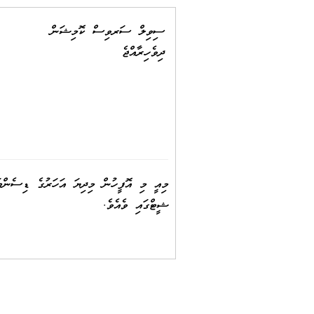
ސިވިލް ސަރވިސް ކޮމިޝަން
ދިވެހިރާއްޖެ
މިއީ މި އޮފީހުން މިދިޔަ އަހަރުގެ ޑިސެންބަރ
ޝީޓްގައި ވެއެވެ.