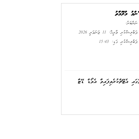
ޢާންމު މަޢުލޫމާތު
ނަންބަރު:
ޕަބްލިޝްކުރި ތާރީޚް: 11 ޖަނަވަރީ 2026
ޕަބްލިޝްކުރި ގަޑި: 15:43
ައި އެޓޭޗްކުރެވިފައިވާ އެވޯޑް ޑޭޓާ