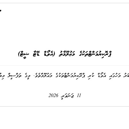
ޕްރޮކިޔުމަންޓްތަކުގެ މަޢުލޫމާތު (އެވޯޑް ޑޭޓާ ޝީޓް)
ު މަހުގައި އެވޯޑް ކުރި ޕްރޮކިޔުމަންޓްތަކުގެ މައުލޫމާތެވެ. މީގެ ތަފްސީލް މިތާގ
11 ޖަނަވަރީ 2026