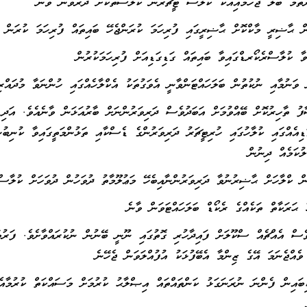
ފު ތާހިރުކޮށް ބޭއްވުމަށް އަބަދުވެސް ދަރިވަރުންނަށް ބާރުއަޅަން ވާނެއެވެ. އަދ
ިއެއްގައި ކުލާހުގައި ހުރިޓީޗަރު ދަރިވަރުންގެ ޑެސްކާއި ތަޅުންމަތީގައިވާ ކުނިބުނ
ުކަމެއް ދިނުން
ވެސް އެއްޗެއް ސްކޫލަށް ފައިދާހުރި ގޮތުގައި ނޫނީ ބޭނުން ނުކުރައްވާށެވެ. ފަރު
 ވެއްޖެނަމަ އޭގެ ޒިންމާ އެބޭފުޅަކު އުފުއްލަވަން ޖެހޭނެ
ކިބައިން ފެންނަ ނުރަނަގަޅު ކަންތައްތައް އިޞްލާޙު ކުރުމަށް މަސައްކަތް ކުރުމާއެ