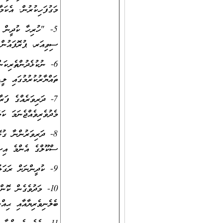
މަގުފަހިކުރުން. އެކަމ
ސިވިއަރ، ޕުރޮފައުންޑ
6- ނުކުޅެދުންތެރިކަ
ތައްޔާރުކުރުމުގައި ލީ
7- ދަރިވަރެއްގެ ފަރ
މެދުވެރިވެއްޖެނަމަ ކަ
8- ދަރިވަރުންނާ ގުޅ
ސްކޫލްގެ އެންމެ އިސް
9- ކުދީންނަށް ރަގަޅު ތަރުބިއްޔަތު ދިނުމަށާއި، ރިވެތި އަޚުލާޤުގެ މައްޗަށް ސަމާލުކަންދީ، ހުރިހާ ވަގުތެއްގައިވެސް ނަމޫނާ ދެއްކުން
ބެލެނިވެރިޔާއާއި ޙިއް