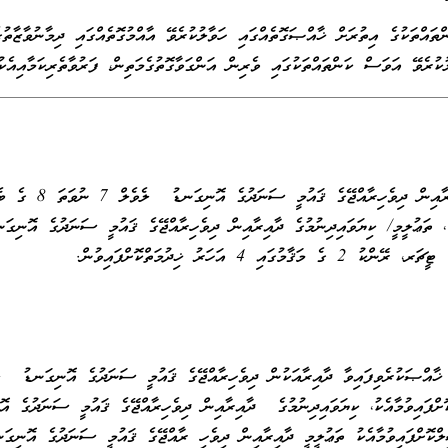
ްތައްތަކުގެ އިތުރަށް ޚާއްޞަގޮތެއްގައި ހަވާލުކުރެވޭ އާއްމުގޮތެއްގައި ދިމާނުވާޒާތު
ލުކުރެވޭ އަވަސް ކަންތައްތަކުގައި ވެރިން އަންގަވާގޮތުގެމަތިން، ފަރުވާތެރިކަމާއިއެކ
ކިޔަވައިދިނުމުގެ ދާއިރާއިނ
ާމުގައި 4 އަހަރު ޚިދުމަތްކޮށްފައިވުން.