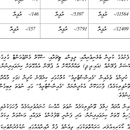
11564/- ރުފިޔާ
5397/- ރުފިޔާ
146/- ރުފިޔާ
12409/- ރުފިޔާ
5791/- ރުފިޔާ
157/- ރުފިޔާ
ެށުމުގެ ކުރީން ބެލެނިވެރިޔާއި، ލީޑީންގ ޓީޗަރާއި، ސްކޫލް މެނޭޖުމަންޓް ގުޅިގެނ
ކޭޝަން ޕުލޭނެއް (އައި.އީ.ޕީ) ތައްޔާރުކޮށް އެ ޕުލޭނާ އެއްގޮތަށް ކިޔަވައިދިނުން.
 ކުދީންގެ ތެރެއިން "މެއިންސްޓްރީމު" ކުލާހުގައި ކިޔެވޭނެ ކުދީން (ވަކި މާއްދާއ
ނުފިލިކަމެއް) ފާހަގަކޮށް، އެކުދީންނަށް "މެއިންސްޓްރީމް" ގައި ނުވަތަ ލިބިގެންވ
ިނުމެވެ.
އިން އާދަޔާ ޚިލާފު ތޫނުފިލިކަމެއް ނުވަތަ ޙާއްޞަ ހުނަރުވެރިކަމެއް ފާހަގަކުރެވިއް
ފަހިވާ ގޮތަށް ކިޔަވައިދިނުން. އަދި ފަންނީ ބޭފުޅުންގެ ލަފައާއި މަޝްވަރާ މިކަމުގ
ާ ކޯކަރިކިއުލަރ ޙަރަކާތްތަކުގައި ވީއެންމެ ފުޅާ ދާއިރާއެއްގައި ނުކުޅެދުންތެރިކަ