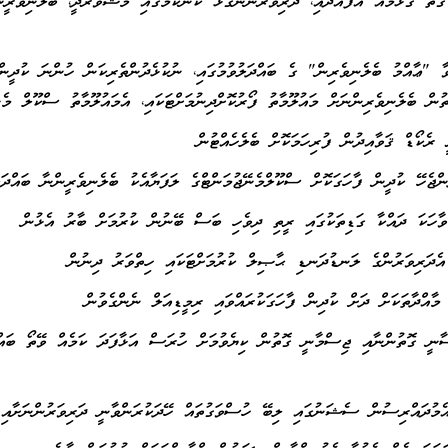
 ގާތް ގުޅުމެއް އުފައްދައި، ދަރިވަރުންނާގުޅޭ ކަންކަމުގައި މަޝްވަރާދީ، ބެލެނިވެރީ
ާ "ޢާއްމު ބެލެނިވެރިން" ގެ ބައްދަލުވުމުގައި، ނުކުޅެދުންތެރިކަން ހުންނަ ކުދީނ
ުން ބެލެނިވެރިންނަށް މައުލޫމާތު ފޯރުކޮށްދިނުމަށްޓަކައި، އެމައުލޫމާތު ސްކޫލް މެ
ސާނީ ގޮތުންނާއި ޖިސްމާނީ ގޮތުން ކިޔެވުމަށް ހުރަސް އަޅާފަދަ ކަމެއް ވޭތޯ ބައް