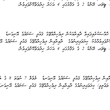
ޤާމުގައި 4 އަހަރު ޚިދުމަތްކޮށްފައިވުން.
ޤާމުގައި 4 އަހަރު ޚިދުމަތްކޮށްފައިވުން.
ކިޔަވައިދިނުމުގެ ދާއިރާއިނ