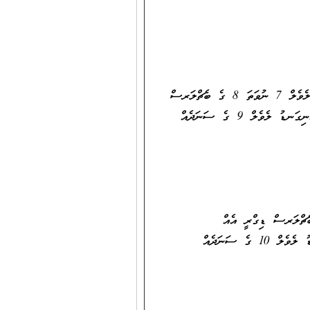
ކިޔަވައިދޭ މާއްދާއަށް ޚާއްޞަކުރެވިފައިވާ ދާއިރާއަކުން ދިވެހިރާއްޖޭގެ ޤައުމީ ސަނަދުގެ އޮނިގަނޑު ލެވެލް 7 ނުވަތަ 8 ގެ ބެޗްލަރސް
ޑިގްރީ އެއް ހާޞިލްކޮށްފައިވުމާއެކު، ކިޔަވައިދިނުމުގެ ދާއިރާއިން ދިވެހިރާއްޖޭގެ ޤައުމީ ސަނަދުގެ އޮނިގަނޑު ލެވެލް 9 ގެ ސަނަދެއް
ް ދިވެހިރާއްޖޭގެ ޤައުމީ ސަނަދުގެ އޮނިގަނޑު ލެވެލް 7 ނުވަތަ 8 ގެ ބެޗްލަރސް ޑިގްރީ އެއް
ހާޞިލްކޮށްފައިވުމާއި، ތަޢުލީމީ/ ކިޔަވައިދިނުމުގެ ދާއިރާއިން ދިވެހިރާއްޖޭގެ ޤައުމީ ސަނަދުގެ އޮނިގަނޑު ލެވެލް 10 ގެ ސަނަދެއް