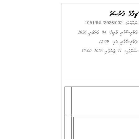
ވަޒީފާގެ ފުރުޞަތު
1051/IUL/2026/002
ނަންބަރު:
ޕަބްލިޝްކުރި ތާރީޚް: 04 ޖަނަވަރީ 2026
ޕަބްލިޝްކުރި ގަޑި: 12:09
ސުންގަޑި: 11 ޖަނަވަރީ 2026 12:00