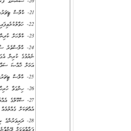
20- ސެޝަނުގެ ފުރަތަމަ ބެލް ޖެހުމާއިއެކު ކްލާސް ޓީޗަރުން ކްލާސްތަކަށް ދުރުވަން ވާނެ
21- ކްލާސް ޓީޗަރުން ޙާޟިރީ މާކްކޮށް ޙާޟިރީގައި ފުރިހަމަ ކުރަންޖެހޭ ބައިތައް ފުރިހަމަ ކުރަން ވާނެ
22- ހަވާލުކުރެވިފައިވާ ކުލާސްރެކޯރޑްގައިވާ ބައިތައް ގަޑިގަޑިއަށް ފުރިހަމަކުރުން
23- ކްލާހަށް ކުދިން ވަނުމާއި ނުކުތުން ބަލަހައްޓަންވާނީ އެވަގުތަކު އެކްލާހެއްގައި ހުންނަވާ މުދައްރިސް
24- ކްލާސްތެރެ ސާ
ނެރުމުގެ ކުރިން އެގަޑ
އަޅަށް ޚާއްޞަ ސަމާލ
25- ކްލާސް ޓީޗަރުން ކްލާހަށް ޙާޟިރުނުވާ ދަރިވަރުންނާއިބެހޭ މަޢުލޫމާތު ދުވަހުން ދުވަހަށް ކުލާސް އިންޗާޖަށް އަންގަން ވާނެ
26- ހިންގަވާ ހުރިހާ ޙަރަކާތް ތަކެއްގެ ރެކޯޑް ބަލަހައްޓަވަން ވާނެ
27- ސްކޫލްގެ އެއް
އެއްޗަކަށް ގެއްލުމެއް
28- ދަރިވަރުންގެ 
ފަރާތްތަކަށް ދޭންވާނެ