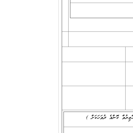
ޒިރުވާ ކޮންމެ ދުވަހަކަށް )