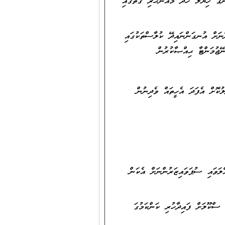
ންގެ ޚިޔާލު ހޯދާ މައުނަހުރި ގޮތުގައި
ްނަށް އުނގަންނައިދޭ ކުލާސްތަކުގައި
ނޭޖުމަންޓާ ޙިއްޞާކުރުން
ލަވައި ސުޕަވައިޒަރުންނަށް އެކަން