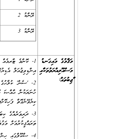
ރޭންކު 2
ރޭންކު 3
މަޤާމުގެ މައިގަނޑު
1- ކޮންމެ ޓާރމެއް ފ
މަސްއޫލިއްޔަތުތަކާއި
އިންޑިވިޖުއަލް އެޑިޔު
ވާޖިބުތައް
:
2- 'ސެން' ކުލާހުގެ
ހުނަރަކުން ޙާއްޞަ ތޫ
ކިޔެވޭނެގޮތް ފަހިކޮށްދ
3- ދަރިވަރެއްގެ ކިބަ
ތަރައްޤީކުރުމަށް މަގު
4- ސްކޫލްގައި ހިންގ