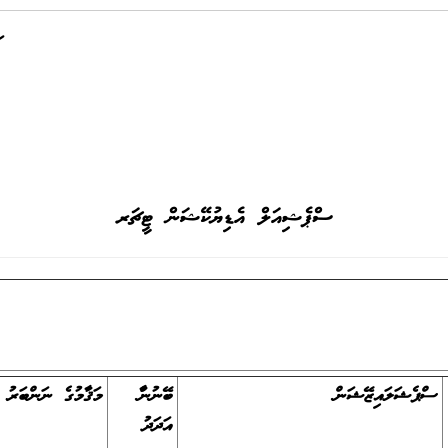
ސްޕެޝިއަލް އެޑިޔުކޭޝަން ޓީޗަރ
ސްޕެޝަލައިޒޭޝަން
ބޭނުންވާ
މަޤާމުގެ ނަންބަރު
އަދަދު