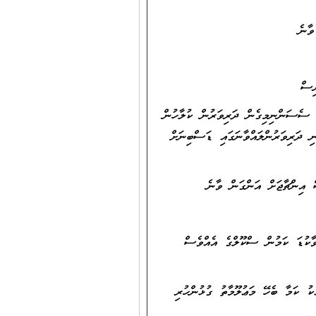
ި ސެސަންނިމިގެން ދަރިވަރުން ކުލާހުން
ި ދަރިވަރުންލައްވާނަގައި ޑަސްބިނަށް
ވާކުޑަ ކަމުން ސްކޫލްގެ އެއްވެސް
ކު ކަމާ ބެހޭ މަޢުލޫމާތު ގުޅުންހުރި