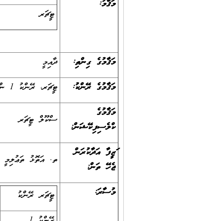
މަޤާމު:
ޓީޗަރ
މަޤާމުގެ ގިންތި:
ދާއިމީ
މަޤާމުގެ ރޭންކު:
ޓީޗަރ، ރޭންކު 1 ން ޓީޗަރ، ރޭންކު 3 އަށް
މަޤާމުގެ
ސްކޫލް ޓީޗަރ
ކްލެސިފިކޭޝަން:
ވަޒީފާ އަދާކުރަން
ތ. އަތޮޅު ތަޢުލިމީ މ
ޖެހޭ ތަން:
މުސާރަ:
ޓީޗަރ ރޭންކު
ރޭންކު 1