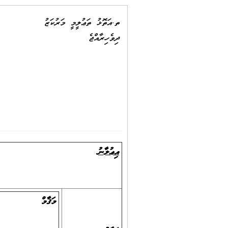
ތ.އަތޮޅު ތަޢުލީމީ މަރުކަޒު
ދިވެހިރާއްޖެ
އިޢުލާނު
މަޤާމް