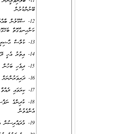
11- ބެލެނިވެރީންނާ
ބޭނުންކުރުން
12- ސްކޫލުން ބާއްވ
ކަންހިނގާގޮތާ ބެހޭގޮތ
13- ކުލާސް ޙާޟިރީ ރެކޯޑް ޤަވާއިދުން ފުރިހަމަކޮށް ބެލެހެއްޓުން
14- އިތުރު އެހީ ދޭންޖެހޭ ކުދީން ފާހަގަކޮށް ސްކޫލްމެނޭޖުމަންޓްގެ ލަފަޔާއެކު ބެލެނިވެރީންނާ ބައްދަލުކޮށް އެފަދަ އެހީތައް ވެދިނުން
15- ދިވެހި ބަހުން ވާހަކަ ދައްކާ ގަޑިތަކުގައި ރީތި ދިވެހި ބަސް ބޭނުން ކުރުމަށް ބާރު އެޅުން
16- ދަރިވަރުންނަށް އެދަރިވަރުންގެ ލަނޑުދަނޑި ޙާޞިލް ކުރުމަށްޓަކައި ހިތްވަރު ދިނުން
17- ކިޔަވައި ދެއްވާ މާއްދާތަކަށް ދަށް ކުދިން ފާހަގަކުރައްވައި ރިމީޑިއަލް ނެންގެވުން
18- ކުދިންގެ ނަފް
އެންގެވުން
19- މުދައްރިސުން އެމުދައްރިސުން ސެޝަނުގައި ލިބޭ ހުސްވަގުތައް ހޭދަކުރަންވާނީ ދަރިވަރުންނަށާއި ސްކޫލަށް ފައިދާހުރި ކަންކަމުގަ