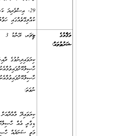
29- އިސްވެދިޔަ ކަނ
ކުއްލިގޮތެއްގައި ހަވާ
މަޤާމުގެ
ޓީޗަރ، ރޭންކު 3
ޝަރުޠުތައް:
ހާޞިލްކޮށްފައިވުމާއެކު ޓީޗަރ، ރޭންކު 2 ގެ މަޤ
ނުވަތަ؛