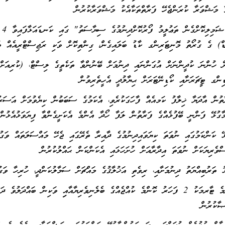
ާ މަޝްވަރާ ކުރަންޖެހޭ ފަރާތްތަކާއެކު މަޝްވަރާކުރުން
5- 
ް) ގެ ގުރޯތު މޮނިޓަރިންގ ކާޑު ބަލައިގެން، ގިންތިކޮށް ވަކި ރަޖިސްޓްރީއެއް ތައ
ން ހުންނަ ކުދީންނަށް އުގަންނައި ދިނުމަށް ބޭނުންވާ ތަކެތީގެ ލިސްޓް، (ކުރިއަށް
ޑިންގ ޓީޗަރަށާއި ކޯޑިނޭޓަރަށް ޙިޔާލުދީ އެހީތެރިވުން
ާތުން އާދަޔާ ޚިލާފު ކަމއެއް ފާހަގަކުރެވި، އެކަމުގެ ސަބަބުން ކިޔެވުމަށް އަސަރ
މާގުޅޭ ފަންނީ ބޭފުޅެއްގެ ފަރާތުން ލަފާ ހޯދާ އެންމެ އެކަށީގެންވާ ފިޔަވަޅުއެޅުން
ޭ ކަންކަމުގައި ނުވަތަ ކިޔަވައިދިނުމުގެ ދާއިރާ ތެރޭގައި ޖެހޭ މައްސަލަތައް ވަގުތ
ވެރިޔަކަށް ނުވަތަ އިދާރާއަށް ހުށަހަޅައި އެކަންކަން ޙައްލުކުރުން
10- މަދުވެގެން ކޮންމެ ޓާރމަކު 2 ފަހަރު ކޮންމެ ކުއްޖެއްގެ ބެލެނިވެރިޔާއާއިި ވަކިން ބައް
ޞާކުރުން