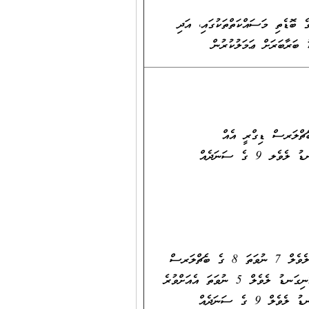
ގެ ބޮޑެތި މަސައްކަތްތަކުގައި، އަދި
ު ބަރާބަރަށް ޢަމަލުކުރުން
ް ދިވެހިރާއްޖޭގެ ޤައުމީ ސަނަދުގެ އޮނިގަނޑު ލެވެލް 7 ނުވަތަ 8 ގެ ބެޗްލަރސް ޑިގްރީ އެއް
ހާޞިލްކޮށްފައިވުމާއެކު، ތަޢުލީމީ/ ކިޔަވައިދިނުމުގެ ދާއިރާއިން ދިވެހިރާއްޖޭގެ ޤައުމީ ސަނަދުގެ އޮނިގަނޑު ލެވެލ 9 ގެ ސަނަދެއް
ކިޔަވައިދޭ މާއްދާއަށް ޚާއްޞަކުރެވިފައިވާ ދާއިރާއަކުން ދިވެހިރާއްޖޭގެ ޤައުމީ ސަނަދުގެ އޮނިގަނޑު ލެވެލް 7 ނުވަތަ 8 ގެ ބެޗްލަރސް
ޑިގްރީ އެއް ހާޞިލްކޮށްފައިވުމާއެކު، ކިޔަވައިދިނުމުގެ ދާއިރާއިން ދިވެހިރާއްޖޭގެ ޤައުމީ ސަނަދުގެ އޮނިގަނޑު ލެވެލް 5 ނުވަތަ އެއަށްވުރެ
މަތީ ސަނަދެއް ހާޞިލްކޮށްފައިވުމާއެކު ތަޢުލީމީ ދާއިރާއިން ދިވެހި ރާއްޖޭގެ ޤައުމީ ސަނަދުގެ އޮނިގަނޑު ލެވެލް 9 ގެ ސަނަދެއް