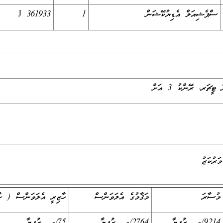
ސްޕެޝިއަލް އެޑިޔުކޭޝަން
1
J 361933
ަރުކަޒު
މުސާރަ
މަޤާމުގެ އެލަވަންސް
ހާޒިރީ އެލަވަންސް ( ހާ
9214/- ރުފިޔާ
2764/- ރުފިޔާ
75/- ރުފިޔާ