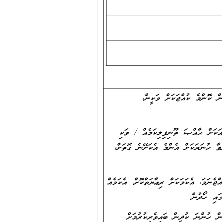
ް ކޮންމެ ކުއްޖަކަށް ވަކީން،
ަކަށް ޙާއްޞަ ތޫނިފިލިކަމެއް / ވަކި
ާ ހުނަރަކަށް އެންމެ އެކަށޭނެ ގޮތަށް،
ޖެނަމަ، އެކަމަކަށް ރިޢާޔަތްކޮށް، އެކަމެއް
ައި ހޯދުން
ން ހުންނަ ކުދީން ބައިވެރިކުރުމަށް