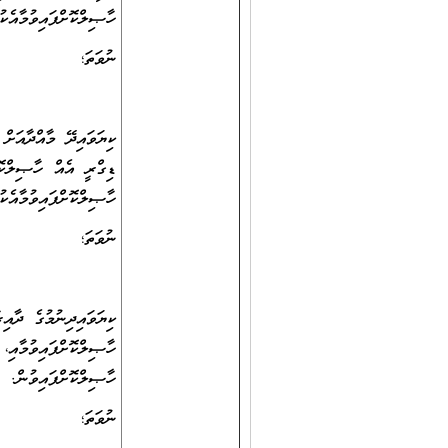
ހާޞިލްކޮށްފައިވުމާއެކު، ޓީޗަރ، ރޭންކު 2 ގެ މަ
ނުވަތަ؛
ހާޞިލްކޮށްފައިވުމާއެކު، ޓީޗަރ، ރޭންކު 2 ގެ މަ
ނުވަތަ؛
ހާޞިލްކޮށްފައިވުން.
ނުވަތަ؛