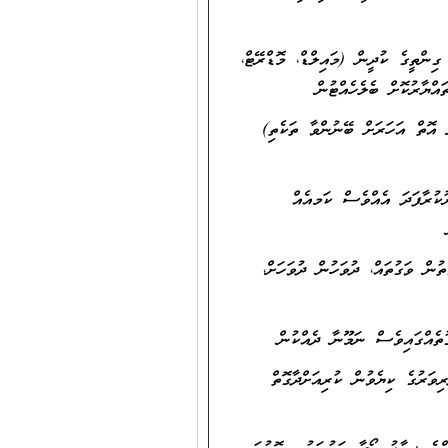
"ހުރިހާ ކުދީން ޝަމިލިކޮށްގެން ތަޢުލީމު ފޯރުކޮށްދިނުމުގެ ސިޔާސަތު" ގައި ކަނޑައަޅާފައިވާ 4 ގިންތީގެ ކުދީން (މައިލްޑް، މޮޑްރޭޓް،
ްޔާރުކޮށް ބެލެހެއްޓުން
 އޮތް އަހަރަށް ބޭނުންވާ ތަކެތި)
ުކުރާފަދަ އެއްވެސް ކަމއެއް
ުން ވަގުތައް، ދުވަހުން ދުވަހަށް،
ދަލުވެ ދަރިވަރުގެ ކިޔެވުން ކުރިއަށްދާގޮތް