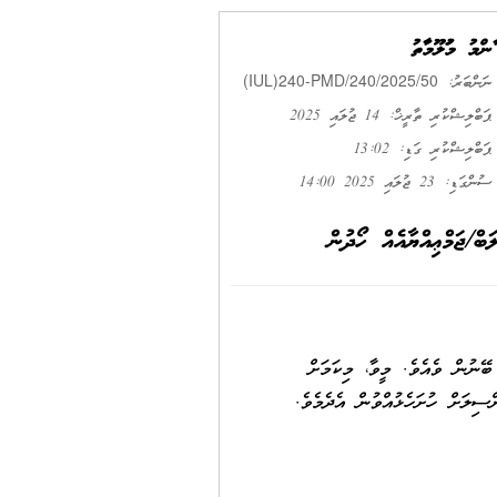
ޢާންމު މަޢުލޫމާތު
(IUL)240-PMD/240/2025/50
ނަންބަރު:
ޕަބްލިޝްކުރި ތާރީޚް: 14 ޖުލައި 2025
ޕަބްލިޝްކުރި ގަޑި: 13:02
ސުންގަޑި: 23 ޖުލައި 2025 14:00
ޯދަން ބޭނުން ވެއެވެ. މީވާ، މިކަމަށް