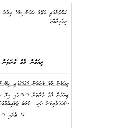
ހައްދުންމަތީ އަތޮޅު ކައުންސިލްގެ އިދާރާ
ދިވެހިރާއްޖެ
ޒިއަމެން ލާމު މެރަތަން 2025ގައި ހިލޭސާބަހަށް، މި ކައުންސިލާއެކު މަސައްކަތްކޮށްދޭނެ ކުލަބް/ޖަމްޢިއްޔާއެއް ހޯދ
ޒިއަމެން ލާމު މެރަތަން 2025ގައި ހިލޭސާބަހަށް، މި ކައުންސިލާއެކު މަސައްކަތްކޮށްދޭނެ ކުލަބް/ޖަމްޢިއްޔާއެއް ހޯދުން
ޒިއަމެން ލާމު 
ޝައުގުވެރިކަން ހުރި ކުލަބު ޖަމްޢިއްޔާތަކުން 2025 ޖުލައި 23ވާ ބުދަ ދުވަހުގެ 14:00ގެ ކުރިން ލިޔުމަކުން މި ކައުންސިލަށް ހުށަހެޅުއް
14 ޖުލައި 2025