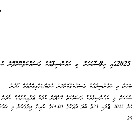
ުން
މެރެތަން 2025ގައި ހިލޭ ސާބަހަށް، މި ކައުންސިލާއެކު މަސައްކަތް ކޮށްދޭނެ ކުލަބު ޖަމްޢިއްޔާއެއް ހ
ވުން އެދެމެވެ.