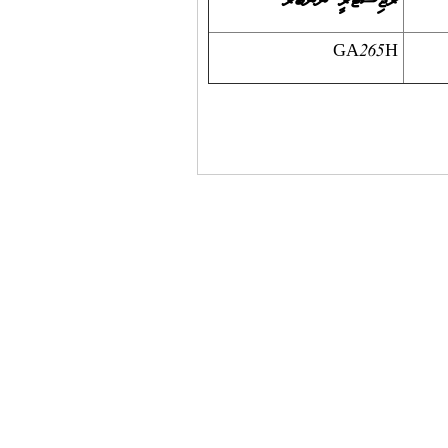
ރަޖިސްޓަރީ ނަންބަރު
GA265H