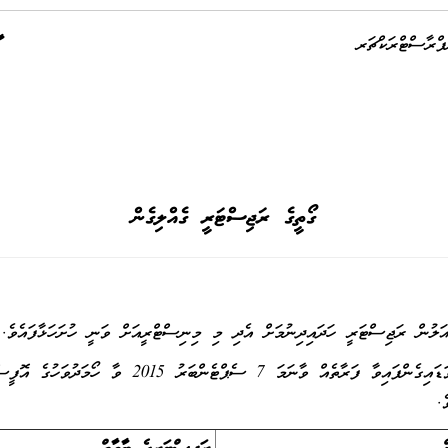
ްރާސްޓްރަކްޗަރ
ގޯތީގެ ރަޖިސްޓަރީ ގެއްލިގެން
ަލުން ރަޖިސްޓަރީ ހަދައިދިނުމަށް އެދި މި މިނިސްޓްރީއަށް ވަނީ ހުށަހަޅާފައެވެ.
ވީމާ، މިރަޖިސްޓަރީއާބެހޭ މަޢުލޫމާތެއް ލިބިވަޑައިގެންފައިވާ ފަރާ
.