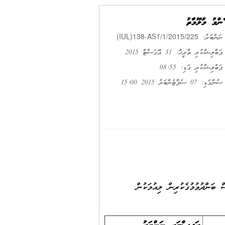
ޢާންމު މަޢުލޫމާތު
(IUL)138-AS1/1/2015/225
ނަންބަރު:
ޕަބްލިޝްކުރި ތާރީޚް: 31 އޮގަސްޓް 2015
ޕަބްލިޝްކުރި ގަޑި: 08:55
ސުންގަޑި: 07 ސެޕްޓެންބަރު 2015 15:00
ތެއް ވާނަމަ 7 ސެޕްޓެންބަރު 2015 ވާ ހޯމަދުވަހުގެ އޮފީސް ބަންދުވުމުގެކުރިން ލިއުމަކުން