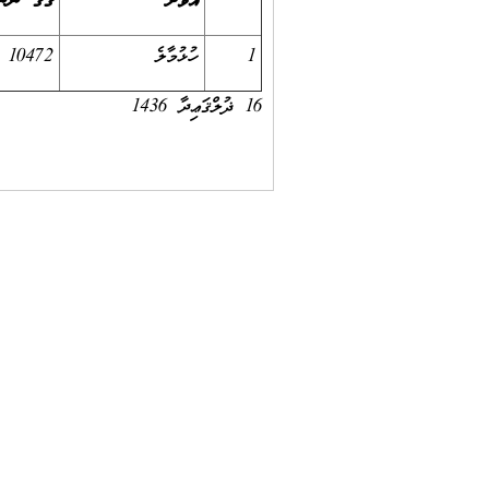
އަވަށް
ގޭގެ ނަން
1
ހުޅުމާލެ
10472
16 ޛުލްޤަޢިދާ 1436