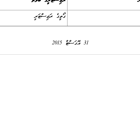
ރަޖިސްޓަރީގެ ބާވާތް
ގޯތީގެ ރަޖިސްޓަރީ
31 އޮގަސްޓް 2015