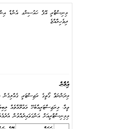
މިނިސްޓްރީ އޮފް ހައުސިންގ އެންޑް އިންފ
ދިވެހިރާއްޖެ
އިޢުލާން
މިދަންނަވާ ގޯތީގެ ރަޖިސްޓަރީ ގެއްލިގެން އ
މިމިނިސްޓްރީއަށް އަންގަވައިދެއްވުން އެދެމެވެ