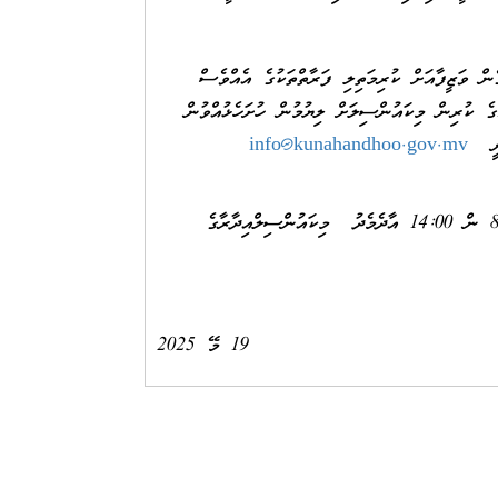
ިމަތިލި ފަރާތްތަކުގެ އެއްވެސް
ޝަކުވާއެއްވާނަމަ 22 މޭ 2025 ވަނަ ދުވަހުގެ މެންދުރުފަހު 14:00ގެ ކުރިން މިކައުންސިލަށް ލިޔުމުން ހުށަހެޅުއްވުން
ވާނީ
info@kunahandhoo.gov.mv
އިތުރުމަޢުލޫމާތު ހޯއްދެވުމަށް ރަސްމީދުވަސްތަކުގެ ހެނދުނު 8:00 ން 14:00 އާދެމެދު މިކައުންސިލްއިދާރާގެ
19 މޭ 2025