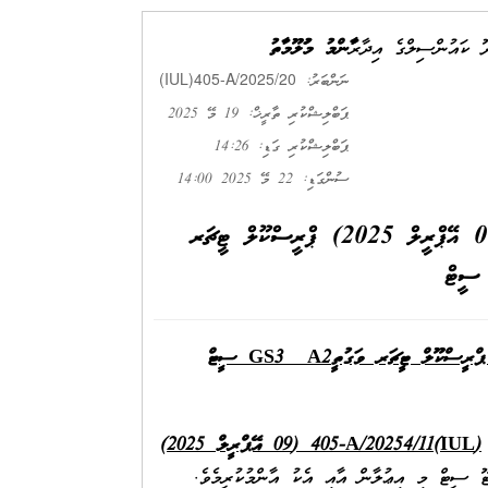
ދޫ ކައުންސިލްގެ އިދާރާ
ޢާންމު މަޢުލޫމާތު
(IUL)405-A/2025/20
ނަންބަރު:
ޕަބްލިޝްކުރި ތާރީޚް: 19 މޭ 2025
ޕަބްލިޝްކުރި ގަޑި: 14:26
ސުންގަޑި: 22 މޭ 2025 14:00
އިޢުލާން ނަމްބަރު (IUL)405-A/2025/11 (09 އޭޕްރީލް 2025) ޕްރީސްކޫލް ޓީޗަރ
A2
GS3
ސީޓް
(IUL)405-A/20254/11
(
09
އޭޕްރީލް 2025)
އޭޓޫ ސީޓް މި އިޢުލާން އާއި އެކު އާންމުކުރީމެވެ.