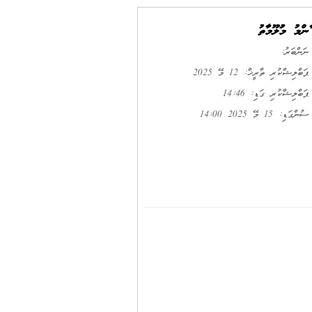
ޢާންމު މަޢުލޫމާތު
ނަންބަރު:
ޕަބްލިޝްކުރި ތާރީޚް: 12 މޭ 2025
ޕަބްލިޝްކުރި ގަޑި: 14:46
ސުންގަޑި: 15 މޭ 2025 14:00