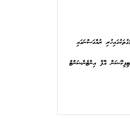
ގުތަކުގައިހުރި ރުއްގަސްނަގައި
ިފިކޭޝަން އޮފް އިންޓެންޝަންޓް