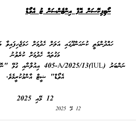
ނޯޓިފިކޭޝަން އޮފް އިންޓެންޝަން ޓު އެވޯޑް
ހައްދުންމަތީ ކުނަހަންދޫގައި އަލަށް ހެދުމަށް ހަމަޖެހިފައިވާ މަ
މަގުތައް ހެދުމަށް ކުރެވުނު
ނަންބަރު
(IUL)405-A/2025/13
އިއުލާނާއި ގުޅޭ
"ނޮޓ
އެވޯޑް"
ޝީޓް އާންމުކުރީމެވެ.
12 މޭއި 2025
12 މޭ 2025