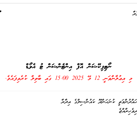
ރާ
ނޯޓިފިކޭޝަން އޮފް އިންޓެންޝަން ޓު އެވޯޑް
މި އިޢުލާންވަނީ
12 މޭ 2025 15:00
ގައި ބާތިލް ކުރެވިފައެވެ.
ައްދުންމަތީ ކުނަހަންދޫ ކައުންސިލްގެ އިދާރާ
ިވެހިރާއްޖެ