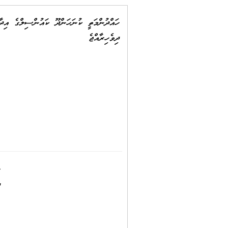
ހައްދުންމަތީ ކުނަހަންދޫ ކައުންސިލްގެ އިދާ
ދިވެހިރާއްޖެ
ހ
ދ