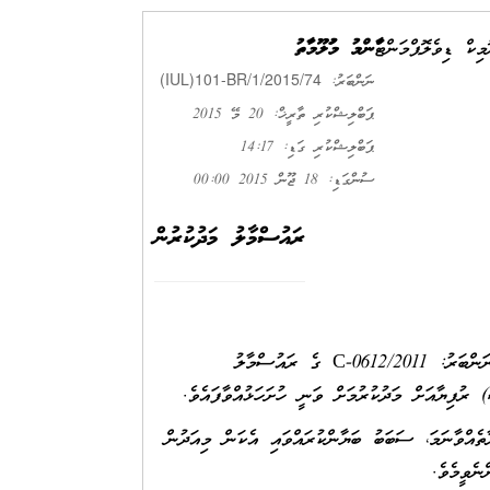
ިކް ޑިވެލޮޕްމަންޓް
ޢާންމު މަޢުލޫމާތު
(IUL)101-BR/1/2015/74
ނަންބަރު:
ޕަބްލިޝްކުރި ތާރީޚް: 20 މޭ 2015
ޕަބްލިޝްކުރި ގަޑި: 14:17
ސުންގަޑި: 18 ޖޫން 2015 00:00
ރައުސްމާލު މަދުކުރުން
އޭކްރޯ ޕްރައިވެޓް ލިމިޓެޑް(ACRO PVT LTD) ރަޖިސްޓަރީ ނަންބަރު: C-0612/2011 ގެ ރައުސްމާލު
ތެއްވާނަމަ، ސަބަބު ބަޔާންކުރައްވައި އެކަން މިއަދުން