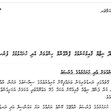
ަލްޗަރ
ދޭ ނިޒާމް ޤާއިމުކުރުމުގެ ޕްރޮގްރާމް ހިންގުމަށް އެދި ހުށަހެޅުމުގެ ފުރުޞ
ންގުމަށް އެދި ހުށަހެޅުމުގެ ފުރުޞަތު
ގޮތެއްގައި ދަނޑުވެރިކަން ތަރައްޤީކޮށް ކުރިއެރުވުމުގެ ސިޔާސަތުގެ ދަށުން، ރާއްޖ
 ކުރާ ފެންދޭ ނިޒާމް ޤާއިމުކޮށް އެކަމާ ގުޅޭ މަޢުލޫމާތުދީ އެކަމަށް އެކަށީގެންވާ
ެވެ.
 ހުށަހެޅުމުގެ ފުރުޞަތު ރާއްޖޭގެ ކޮންމެ ރަށެއްގެ ރަށު ކައުންސިލް އަދި ދަނޑުވެ