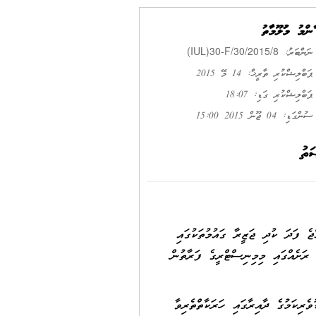
ޢާންމު މަޢުލޫމާތު
(IUL)30-F/30/2015/8
ނަންބަރު:
ޕަބްލިޝްކުރި ތާރީޚް: 14 މޭ 2015
ޕަބްލިޝްކުރި ގަޑި: 18:07
ސުންގަޑި: 04 ޖޫން 2015 15:00
ަތު
ެ ފަދަ ކުދި ޖަޒީރާ ގައުމުތަކުގައި
 ރަށެއްގައި މިމިނިސްޓްރީގެ ފަރާތުން
ރިކަމުގެ ދާއިރާގައި ހަރަކާތްތެރިވާ