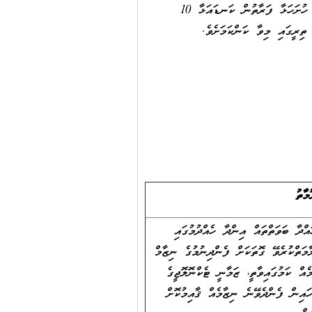
ކޯޕަރޭޓިވް ސޮސައިޓީތަކަށް ވަނީ ހުޅުވާލެވިފައެވެ. މި ޕްރޮގްރާމުގެ ދަށުން ފެންދޭ ނިޒާމް ޤާއިމު ކޮށްދެވޭނީ މިކަމަށް އެދި ހުށަހަޅާ ފަރާތުން ކަނޑައަޅާ 10
ތިރީގައި މިވާ ކަންކަމަށެވެ.
މާތު
އްދާ ބަވަތްތައް އިންދާ ހެއްދުމުގައި
ަތްކުރެވޭ ގޮތަކަށް ފެންދިނުމުގެ ނިޒާމް
ެއް ކަމުގައިވާތީ، ޒަމާނީ ޓެކްނޮލޮޖީގެ
އިން ފެންދެވޭނެ ނިޒާމެއް ޤާއިމުކޮށް