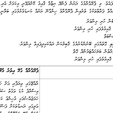
އްވާ ފަރާތްތަކުގެ ތެރެއިން ޕްރޮގްރާމު ހިންގާނޭ ރަށެއް ކަނޑައެޅުމުގައި ބަލާނީ 
ެން ހުރި މިންވަރު
ޤާއިމުވެފައި ހުރި މިންވަރު
ސްބަތް
ި ގޮތެއްގައި ބޭނުންކުރުމުގެ ޤާބިލުކަން ދައްކައިދީފައިވާ މިންވަރު.
ާތުން ބަލަހައްޓަމުންދާ ގޮތް
ާއިމުވެފައި ހުރި މިންވަރު
ޕްރޮގްރާމާ ގުޅޭ އިތުރު މަޢުލޫ
ރާއްޖޭގައި ވިޔަފާރި އަށް ހަ
އިސްރާފު ކުޑަ ވަގުތު ސަލާމ
ހަމަޖެއްސުމަކީ މުހިންމު ކަމ
އަލީގައި ދަނޑުތަކަށް ފަސޭހަ