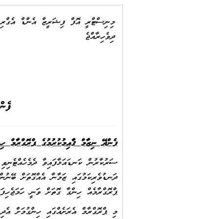
މިނިސްޓްރީ އޮފް ފިޝަރީޒް އެންޑް އެގްރިކ
ދިވެހިރާއްޖެ
ފެން
ފެންދޭ ނިޒާމް ޤާއިމުކުރުމުގެ ޕްރޮގްރާމް ހި
ސަރުކާރުން ކަނޑައަޅާފައިވާ ދެމެހެއްޓެނިވި 
ދަނޑުވެރިކަމުގައި ޒަމާނާ އެއްގޮތަށް ބޭނުން
ޕްރޮގްރާމެއް ހިންގާ ގޮތަށް ވަނީ ހަމަޖެހިފައ
މި ޕްރޮގްރާމް އެރަށެއްގައި ހިންގުމަށް އެދި