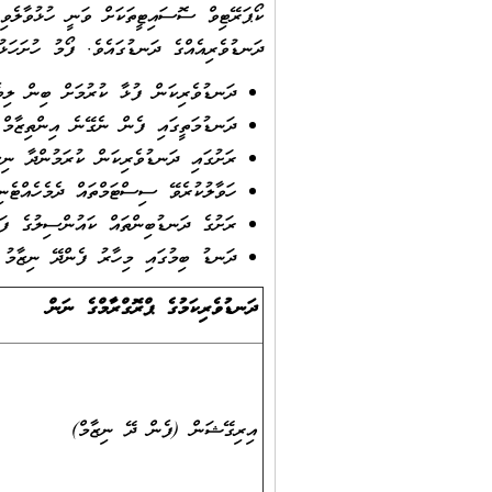
ދަނޑުވެރިއެއްގެ ދަނޑުގައެވެ. ފޯމު ހުށަހަޅު
ދަނޑުވެރިކަން ފުޅާ ކުރުމަށް ބިން ލިބ
ދަނޑުމަތީގައި ފެން ނެގޭނެ އިންތިޒާމް 
ރަށުގައި ދަނޑުވެރިކަން ކުރަމުންދާ ނި
ހަވާލުކުރެވޭ ސިސްޓަމްތައް ދެމެހެއްޓެނިވ
ރަށުގެ ދަނޑުބިންތައް ކައުންސިލުގެ ފަރ
ދަނޑު ބިމުގައި މިހާރު ފެންދޭ ނިޒާމު ޤ
ދަނޑުވެރިކަމުގެ ޕްރޮގްރާމްގެ ނަން
އިރިގޭޝަން (ފެން ދޭ ނިޒާމް)