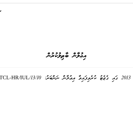
އިޢުލާން ބާޠިލުކުރުން