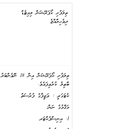
ތިލަފުށި ކޯޕަރޭޝަން ލިމިޓެޑް
ދިވެހިރާއްޖެ
ބާޠިލު ކުރެވިފައެވެ.
ކެޓަގަރީ : ވަޒީފާގެ ފުރުސަތު
މަޤާމުގެ ނަން:
1. އިނިސްޕެކްޓަރ