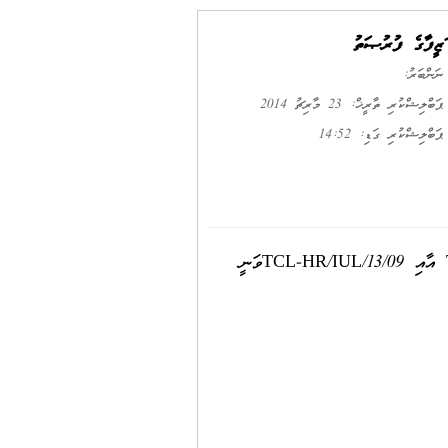
ވަޒީފާގެ ފުރުޞަތު
ނަންބަރު:
ޕަބްލިޝްކުރި ތާރީޚް: 23 މާރިޗު 2014
ޕަބްލިޝްކުރި ގަޑި: 14:52
ތިލަފުށި ކޯޕަރޭޝަން އިން 18 ނޮވެންބަރު 2013 ގައި ގެޒެޓު ކުރެވިފައިވާ އިޢުލާން ނަންބަރު: TCL-HR/IUL/13/10 އާއި TCL-HR/IUL/13/09ވަނީ