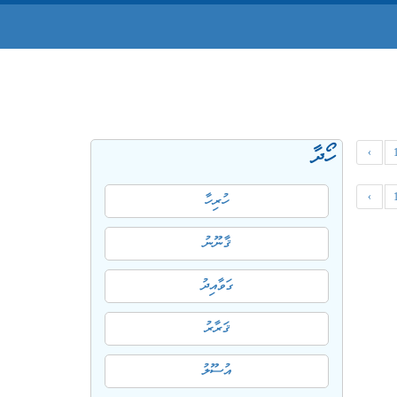
ހޯދާ
‹
‹
ހުރިހާ
ޤާނޫނު
ގަވާއިދު
ޤަރާރު
އުސޫލު