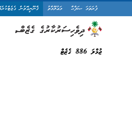
ފުރަތަމަ ޞަފްޙާ
މަޢުލޫމާތު
ޤާނޫނީގޮތުން ގެޒެޓްކުރެވ
ޖުމްލަ 886 ގެޒެޓް