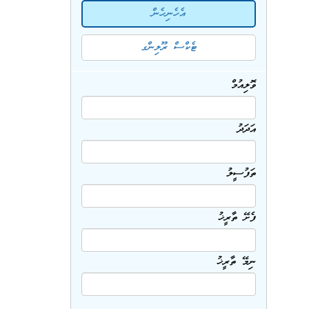
އެހެނިހެން
ޓެކްސް ރޫލިންގ
ވޮލިއުމް
އަދަދު
ތަފުސީލު
ފެށޭ ތާރީޚު
ނިމޭ ތާރީޚު