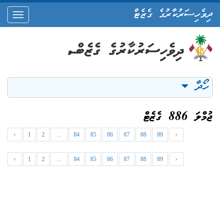
ދިވެހިސަރުކާރުގެ ގެޒެޓް
oggle
ation
ހޯދާ
ޖުމްލަ 886 ގެޒެޓް
‹
1
2
...
84
85
86
87
88
89
›
‹
1
2
...
84
85
86
87
88
89
›