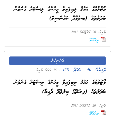
ވޯޓުލުމުގެ ޙައްޤު ލިބިފައިވާ މީހުންގެ ލިސްޓަށް ގެނެވުނު
ބަދަލުތައް (ބ.ތުޅާދޫ ކައުންސިލް)
ތާރީޚު: 20 އޮކްޓޫބަރު 2011
ވިދާޅުވޭ
އެހެނިހެން
ވޮލިއުމް:
40
އަދަދު:
158
. 15 އަހަރު ކުރިން
ވޯޓުލުމުގެ ޙައްޤު ލިބިފައިވާ މީހުންގެ ލިސްޓަށް ގެނެވުނު
ބަދަލުތައް (ފ.އަތޮޅު ބިލެތްދޫ ދާއިރާ)
ތާރީޚު: 20 އޮކްޓޫބަރު 2011
ވިދާޅުވޭ