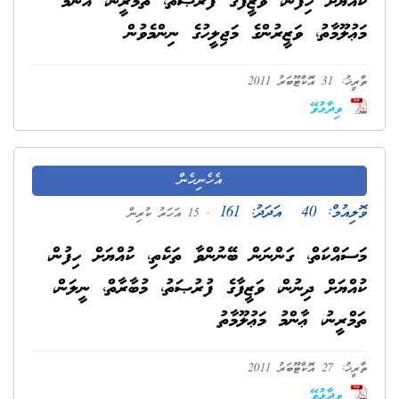
ކުއްޔަށް ހިފުން، ވަޒީފާގެ ފުރުޞަތު، ތަމްރީނު، އާންމު
މަޢުލޫމާތު، ވަޒީރުންގެ މަޖިލީހުގެ ނިންމެވުން
ތާރީޚު: 31 އޮކްޓޫބަރު 2011
ވިދާޅުވޭ
އެހެނިހެން
ވޮލިއުމް:
40
އަދަދު:
161
. 15 އަހަރު ކުރިން
މަސައްކަތް، ގަންނަން ބޭނުންވާ ތަކެތި، ކުއްޔަށް ހިފުން،
ކުއްޔަށް ދިނުން، ވަޒީފާގެ ފުރުޞަތު، މުބާރާތް، ނީލަން،
ތަމްރީނު، ޢާންމު މަޢުލޫމާތު
ތާރީޚު: 27 އޮކްޓޫބަރު 2011
ވިދާޅުވޭ