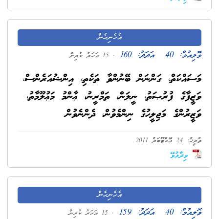
އެހެނިހެން
ވޮލިއުމް:
40
އަދަދު:
160
. 15 އަހަރު ކުރިން
މަސައްކަތް، ގަންނަން ބޭނުންވާ ތަކެތި، އިންޝުއަރެންސް،
ވަޒީފާގެ ފުރުޞަތު، ނީލަން، ތަމްރީނު، ޢާންމު މަޢުލޫމާތު،
ވަޒީރުންގެ މަޖިލީހުގެ ނިންމެވުން، ދެންނެވުން
ތާރީޚު: 24 އޮކްޓޫބަރު 2011
ވިދާޅުވޭ
އެހެނިހެން
ވޮލިއުމް:
40
އަދަދު:
159
. 15 އަހަރު ކުރިން