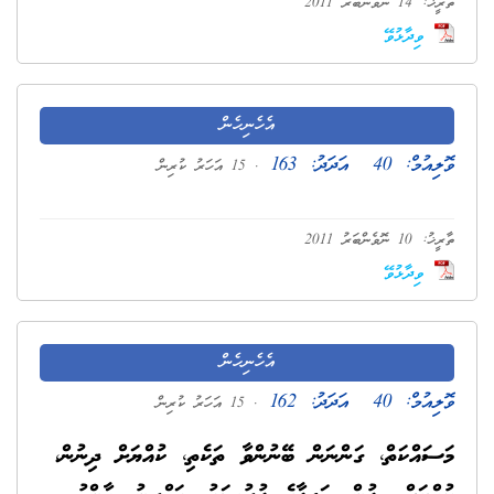
ތާރީޚު: 14 ނޮވެންބަރު 2011
ވިދާޅުވޭ
އެހެނިހެން
ވޮލިއުމް:
40
އަދަދު:
163
. 15 އަހަރު ކުރިން
ތާރީޚު: 10 ނޮވެންބަރު 2011
ވިދާޅުވޭ
އެހެނިހެން
ވޮލިއުމް:
40
އަދަދު:
162
. 15 އަހަރު ކުރިން
މަސައްކަތް، ގަންނަން ބޭނުންވާ ތަކެތި، ކުއްޔަށް ދިނުން،