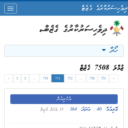
ދިވެހިސަރުކާރުގެ ގެޒެޓް
oggle
ation
ހޯދާ
ޖުމްލަ 7508 ގެޒެޓް
‹
1
2
...
710
711
712
...
750
751
›
އެހެނިހެން
ވޮލިއުމް:
40
އަދަދު:
164
. 15 އަހަރު ކުރިން