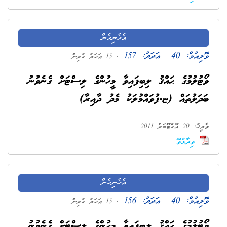
އެހެނިހެން
ވޮލިއުމް:
40
އަދަދު:
157
. 15 އަހަރު ކުރިން
ވޯޓުލުމުގެ ޙައްޤު ލިބިފައިވާ މީހުންގެ ލިސްޓަށް ގެނެވުނު
ބަދަލުތައް (ޏ.ފުވައްމުލަކު މެދު ދާއިރާ)
ތާރީޚު: 20 އޮކްޓޫބަރު 2011
ވިދާޅުވޭ
އެހެނިހެން
ވޮލިއުމް:
40
އަދަދު:
156
. 15 އަހަރު ކުރިން
ވޯޓުލުމުގެ ޙައްޤު ލިބިފައިވާ މީހުންގެ ލިސްޓަށް ގެނެވުނު