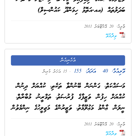
ބަދަލުތައް (އއ.އަތޮޅު ހިމަންދޫ ކައުންސިލް)
ތާރީޚު: 20 އޮކްޓޫބަރު 2011
ވިދާޅުވޭ
އެހެނިހެން
ވޮލިއުމް:
40
އަދަދު:
155
. 15 އަހަރު ކުރިން
މަސައްކަތް، ގަންނަން ބޭނުންވާ ތަކެތި، ކުއްޔަށް ދިނުން،
ކުއްޔަށް ހިފުން، ވަޒީފާގެ ފުރުޞަތު، ތަމްރީނު، މުބާރާތް،
ނީލަން، ޢާންމު މަޢުލޫމާތު، ވަޒީރުންގެ މަޖިލީހުގެ ނިންމެވުން
ތާރީޚު: 20 އޮކްޓޫބަރު 2011
ވިދާޅުވޭ